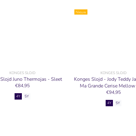
Nieuw
KONGES SLOJD
KONGES SLOJD
Slojd Juno Thermojas - Sleet
Konges Slojd - Jody Teddy J
€84,95
Ma Grande Cerise Mellow
€94,95
4Y
5Y
4Y
5Y