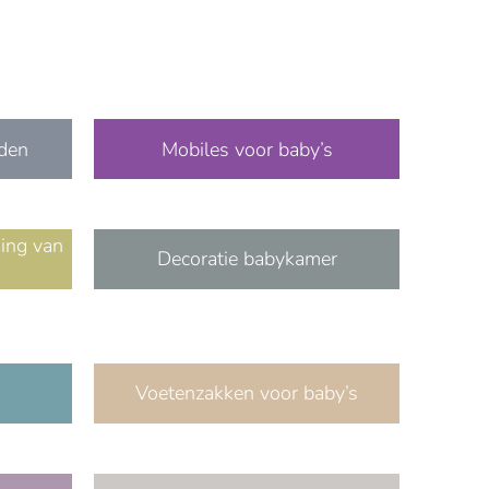
den
Mobiles voor baby’s
ging van
Decoratie babykamer
Voetenzakken voor baby’s