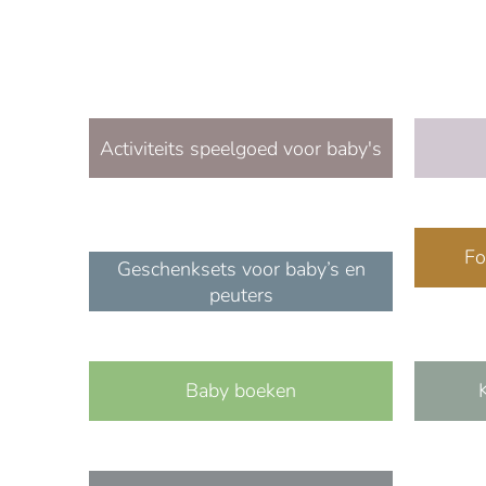
Activiteits speelgoed voor baby's
Fo
Geschenksets voor baby’s en
peuters
Baby boeken