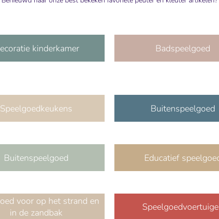
Benieuwd naar onze best bekeken favoriete peuter en kleuter artikelen?
ecoratie kinderkamer
Badspeelgoed
Speelgoedkeukens
Buitenspeelgoed
Buitenspeelgoed
Educatief speelgoe
oed voor op het strand en
Speelgoedvoertuig
in de zandbak