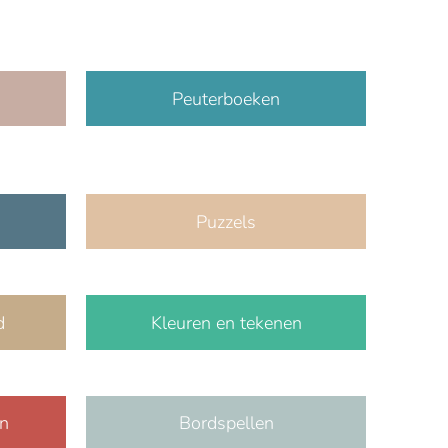
Peuterboeken
Puzzels
d
Kleuren en tekenen
en
Bordspellen