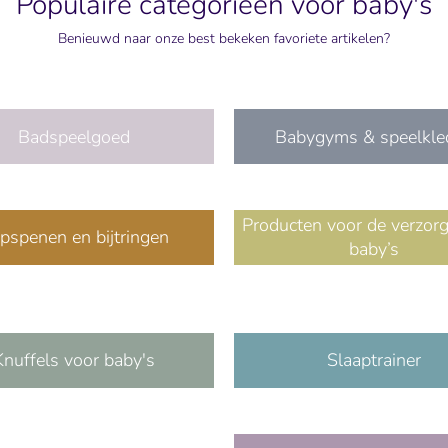
Populaire categorieën voor baby's
Benieuwd naar onze best bekeken favoriete artikelen?
Badspeelgoed
Babygyms & speelkle
Producten voor de verzor
pspenen en bijtringen
baby’s
Knuffels voor baby's
Slaaptrainer