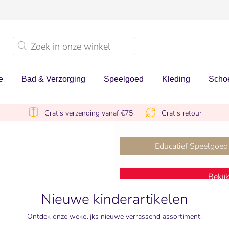
e
Bad & Verzorging
Speelgoed
Kleding
Scho
Gratis verzending vanaf €75
Gratis retour
er sale
Educatief Speelgoed
Bekij
NU 10% KORTING
Nieuwe kinderartikelen
Ontdek onze wekelijks nieuwe verrassend assortiment.