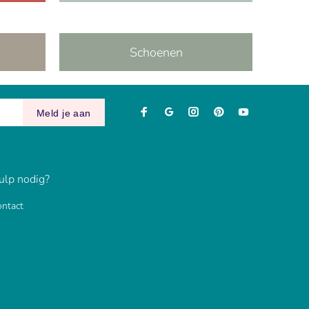
Schoenen
Meld je aan
ulp nodig?
ntact