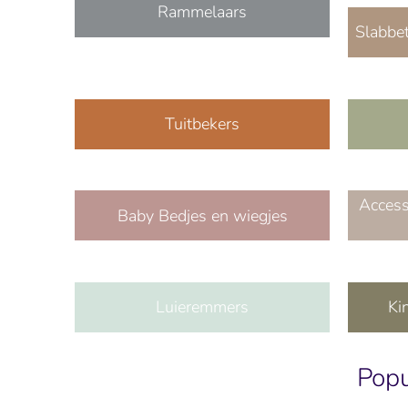
Rammelaars
Slabbet
Tuitbekers
Access
Baby Bedjes en wiegjes
Luieremmers
Ki
Popu