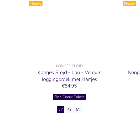
Nieuw
Nieuw
KONGES SLOJD
Konges Slojd - Lou - Velours
Konge
Joggingbroek met Hartjes
€54,95
Bon Coeur Coloré
3Y
4Y
5Y