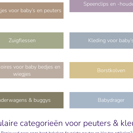
Speenclips en -houd
jes voor baby’s en peuters
Zuigflessen
Kleding voor baby’
oires voor baby bedjes en
Borstkolven
wiegjes
nderwagens & buggys
Babydrager
laire categorieën voor peuters & kle