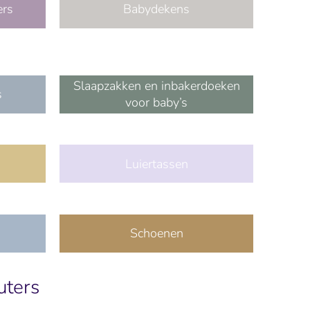
ers
Babydekens
Slaapzakken en inbakerdoeken
s
voor baby’s
Luiertassen
Schoenen
uters