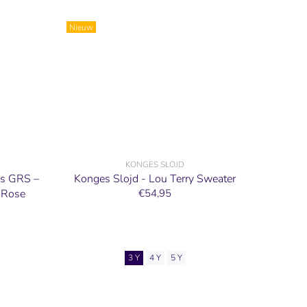
Nieuw
KONGES SLOJD
as GRS –
Konges Slojd - Lou Terry Sweater
 Rose
€54,95
3 Y
4 Y
5 Y