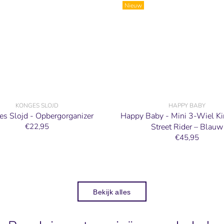
Nieuw
KONGES SLOJD
HAPPY BABY
s Slojd - Opbergorganizer
Happy Baby - Mini 3-Wiel Ki
€22,95
Street Rider – Blauw
€45,95
Bekijk alles