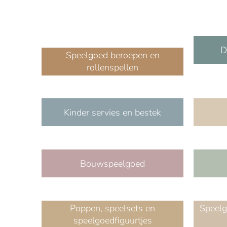
D
Speelgoed beroepen en
rollenspellen
Kinder servies en bestek
Bouwspeelgoed
Poppen, speelsets en
Speelg
speelgoedfiguurtjes