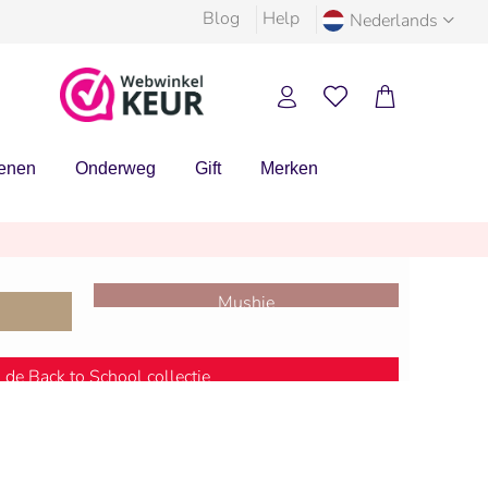
Blog
Help
Nederlands
enen
Onderweg
Gift
Merken
Mushie
10% OP=OP
k de Back to School collectie