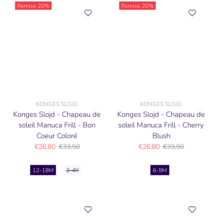
Remise
20%
Remise
20%
KONGES SLOJD
KONGES SLOJD
Konges Slojd - Chapeau de
Konges Slojd - Chapeau de
soleil Manuca Frill - Bon
soleil Manuca Frill - Cherry
Coeur Coloré
Blush
€26,80
€33,50
€26,80
€33,50
12-18M
2-4Y
6-9M