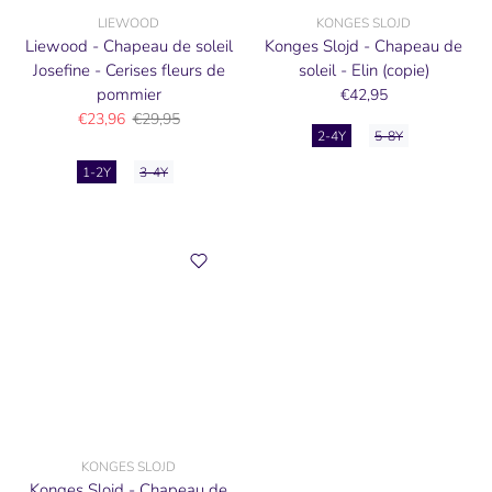
LIEWOOD
KONGES SLOJD
Liewood - Chapeau de soleil
Konges Slojd - Chapeau de
Josefine - Cerises fleurs de
soleil - Elin (copie)
pommier
€42,95
€23,96
€29,95
2-4Y
5-8Y
1-2Y
3-4Y
KONGES SLOJD
Konges Slojd - Chapeau de