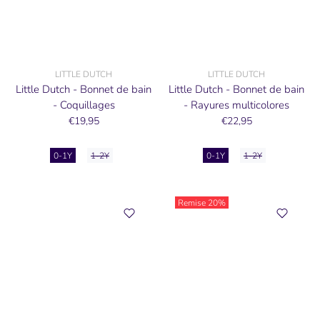
LITTLE DUTCH
LITTLE DUTCH
Little Dutch - Bonnet de bain
Little Dutch - Bonnet de bain
- Coquillages
- Rayures multicolores
€19,95
€22,95
0-1Y
1-2Y
0-1Y
1-2Y
Remise
20%