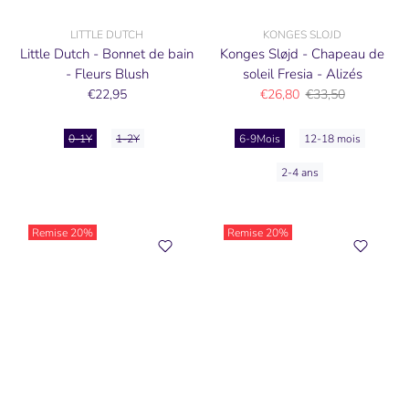
LITTLE DUTCH
KONGES SLOJD
Little Dutch - Bonnet de bain
Konges Sløjd - Chapeau de
- Fleurs Blush
soleil Fresia - Alizés
€22,95
€26,80
€33,50
0-1Y
1-2Y
6-9Mois
12-18 mois
2-4 ans
Remise
20%
Remise
20%