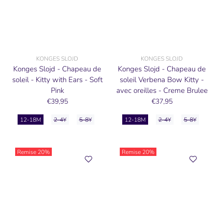
KONGES SLOJD
KONGES SLOJD
Konges Slojd - Chapeau de
Konges Slojd - Chapeau de
soleil - Kitty with Ears - Soft
soleil Verbena Bow Kitty -
Pink
avec oreilles - Creme Brulee
€39,95
€37,95
12-18M
2-4Y
5-8Y
12-18M
2-4Y
5-8Y
Remise
20%
Remise
20%