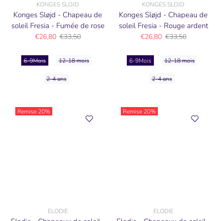
KONGES SLOJD
KONGES SLOJD
Konges Sløjd - Chapeau de
Konges Sløjd - Chapeau de
soleil Fresia - Fumée de rose
soleil Fresia - Rouge ardent
€26,80
€33,50
€26,80
€33,50
6-9Mois
12-18 mois
6-9Mois
12-18 mois
2-4 ans
2-4 ans
Remise
20%
Remise
20%
ELODIE
ELODIE