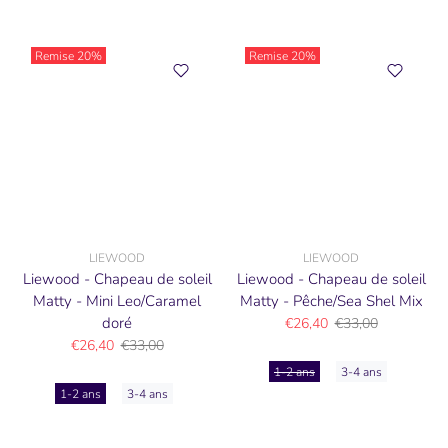
Remise
20%
Remise
20%
LIEWOOD
LIEWOOD
Liewood - Chapeau de soleil
Liewood - Chapeau de soleil
Matty - Mini Leo/Caramel
Matty - Pêche/Sea Shel Mix
doré
€26,40
€33,00
€26,40
€33,00
1-2 ans
3-4 ans
1-2 ans
3-4 ans