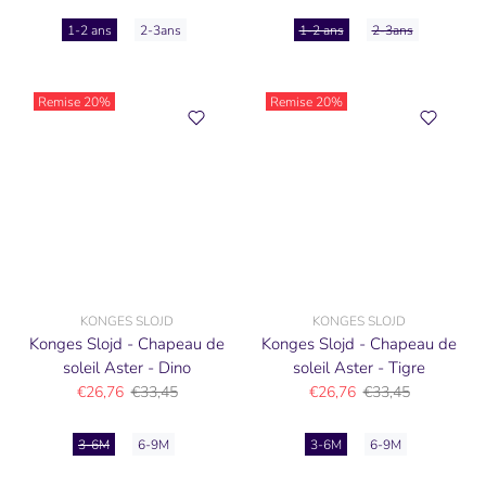
1-2 ans
2-3ans
1-2 ans
2-3ans
Remise
20%
Remise
20%
KONGES SLOJD
KONGES SLOJD
Konges Slojd - Chapeau de
Konges Slojd - Chapeau de
soleil Aster - Dino
soleil Aster - Tigre
€26,76
€33,45
€26,76
€33,45
3-6M
6-9M
3-6M
6-9M