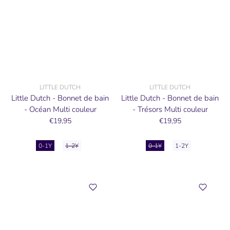
LITTLE DUTCH
LITTLE DUTCH
Little Dutch - Bonnet de bain
Little Dutch - Bonnet de bain
- Océan Multi couleur
- Trésors Multi couleur
€19,95
€19,95
0-1Y
1-2Y
0-1Y
1-2Y