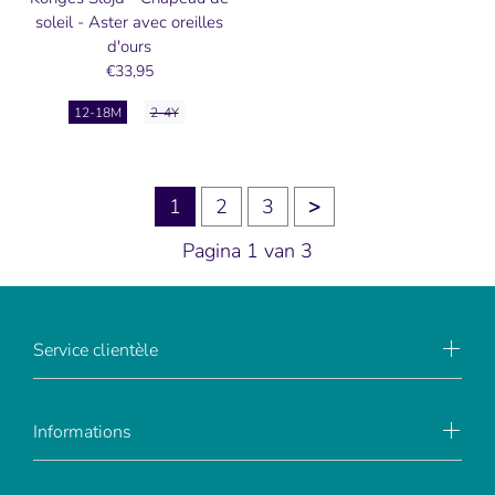
soleil - Aster avec oreilles
d'ours
€33,95
12-18M
2-4Y
1
2
3
>
Pagina 1 van 3
Service clientèle
Informations