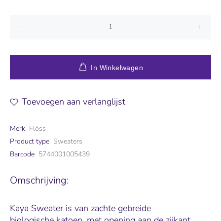
In Winkelwagen
Toevoegen aan verlanglijst
Merk
Flöss
Product type
Sweaters
Barcode
5744001005439
Omschrijving:
Kaya Sweater is
van zachte gebreide
biologische
katoen
, met opening aan de zijkant.